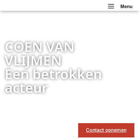
Menu
COEN VAN
VLIJMEN
Een betrokken
acteur
Contact opnemen