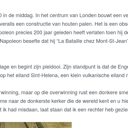
00 in de middag. In het centrum van Londen bouwt een ve
ralls een constructie van houten palen. Het is een obser
apoleon precies 200 jaar geleden heeft verlaten toen hij 
poleon besefte dat hij “La Bataille chez Mont-St-Jean”
lage en begint zijn pleidooi. Zijn standpunt is dat de E
 het eiland Sint-Helena, een klein vulkanische eiland 
winning, maar op die overwinning rust een donkere smet
 me naar de donkerste kerker die de wereld kent en u hie
 ik had misdaan, laat staan dat ik een rechter heb gezie