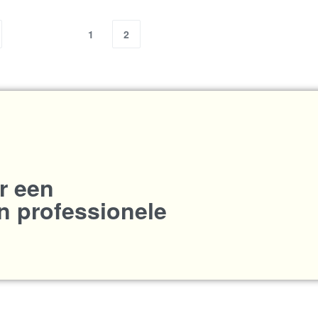
1
2
r een
en professionele